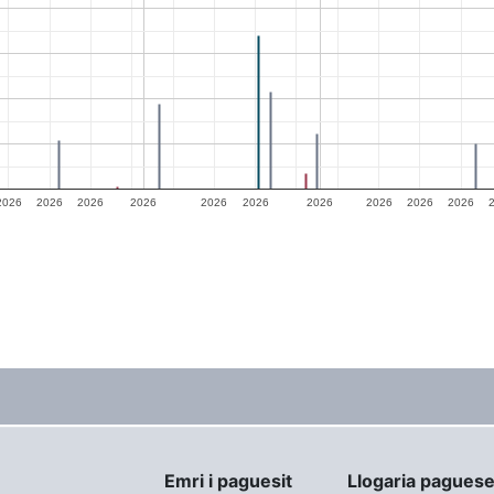
2026
2026
2026
2026
2026
2026
2026
2026
2026
2026
Emri i paguesit
Llogaria pagues