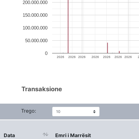
200.000.000
150.000.000
100.000.000
50.000.000
0
2026
2026
2026
2026
2026
2026
2026
Transaksione
Trego:
Data
Emri i Marrësit