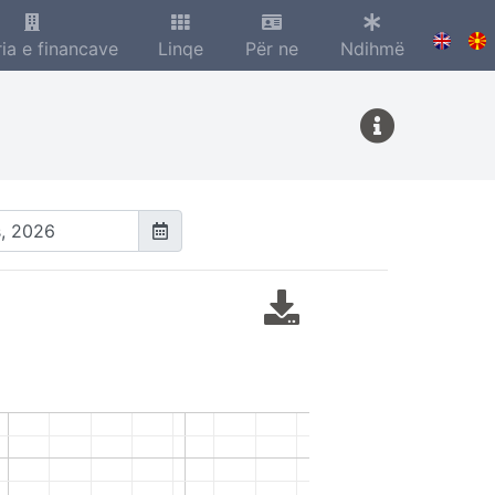
ria e financave
Linqe
Për ne
Ndihmë