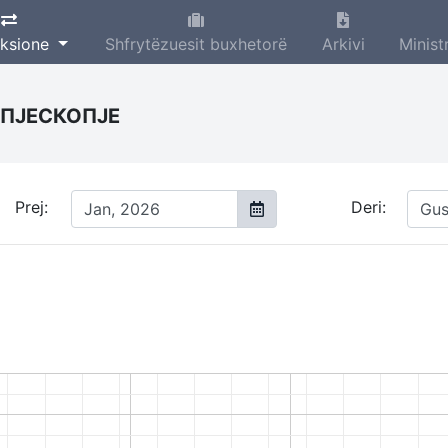
aksione
Shfrytëzuesit buxhetorë
Arkivi
Minist
ПЈЕСКОПЈЕ
Prej:
Deri: