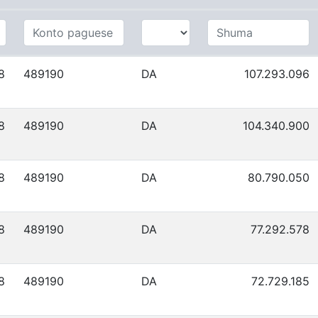
8
489190
DA
107.293.096
8
489190
DA
104.340.900
8
489190
DA
80.790.050
8
489190
DA
77.292.578
8
489190
DA
72.729.185