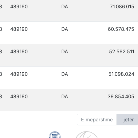
8
489190
DA
71.086.015
8
489190
DA
60.578.475
8
489190
DA
52.592.511
8
489190
DA
51.098.024
8
489190
DA
39.854.405
E mëparshme
Tjetër