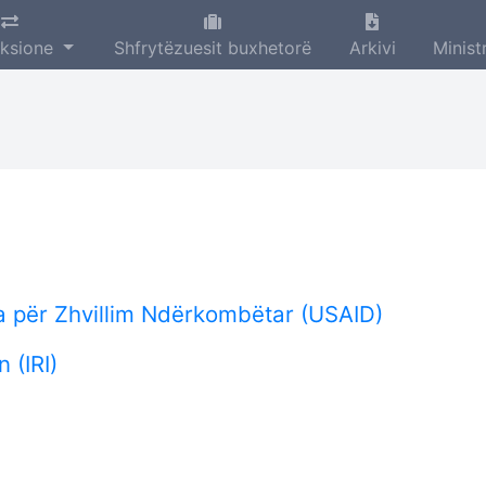
aksione
Shfrytëzuesit buxhetorë
Arkivi
Minist
a për Zhvillim Ndërkombëtar (USAID)
 (IRI)