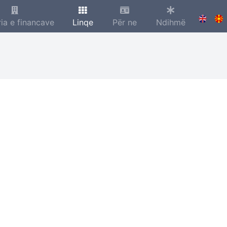
ria e financave
Linqe
Për ne
Ndihmë