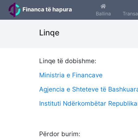
Financa të hapura
Ballina
Trans
Linqe
Linqe të dobishme:
Ministria e Financave
Agjencia e Shteteve të Bashkuar
Instituti Ndërkombëtar Republikan
Përdor burim: