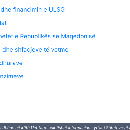
n dhe financimin e ULSG
lat
hetet e Republikës së Maqedonisë
e dhe shfaqjeve të vetme
ardhurave
penzimeve
 i dhënë në këtë Uebfaqe nuk është informacion zyrtar i Shteteve të