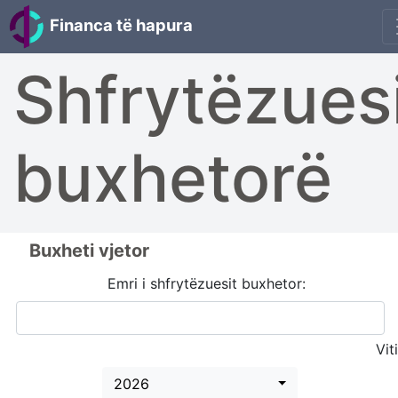
Financa të hapura
Shfrytëzues
buxhetorë
Buxheti vjetor
Emri i shfrytëzuesit buxhetor:
Viti
2026