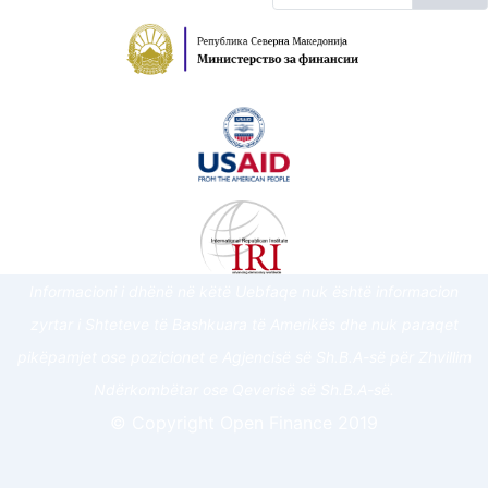
Informacioni i dhënë në këtë Uebfaqe nuk është informacion
zyrtar i Shteteve të Bashkuara të Amerikës dhe nuk paraqet
pikëpamjet ose pozicionet e Agjencisë së Sh.B.A-së për Zhvillim
Ndërkombëtar ose Qeverisë së Sh.B.A-së.
© Copyright Open Finance 2019