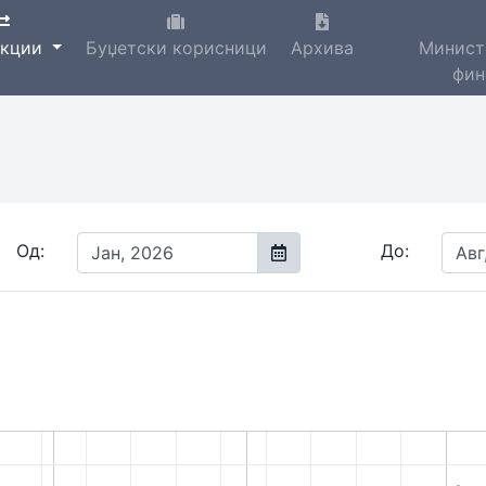
акции
Буџетски корисници
Архива
Минист
фин
Од:
До: