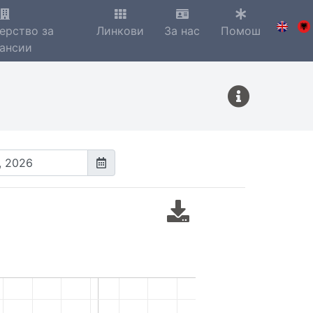
ерство за
Линкови
За нас
Помош
ансии