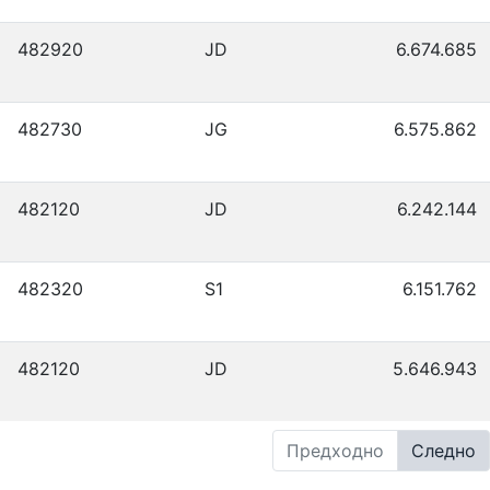
482920
JD
6.674.685
482730
JG
6.575.862
482120
JD
6.242.144
482320
S1
6.151.762
482120
JD
5.646.943
Предходно
Следно