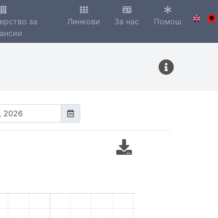
ерство за
Линкови
За нас
Помош
ансии