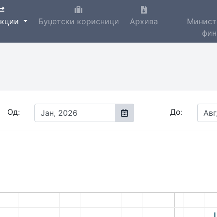
акции
Буџетски корисници
Архива
Минист
фин
Од:
До: